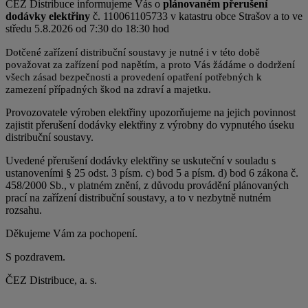
ČEZ Distribuce informujeme Vás o
plánovaném přerušení
dodávky elektřiny
č. 110061105733 v katastru obce Strašov a to ve
středu 5.8.2026 od 7:30 do 18:30 hod
Dotčené zařízení distribuční soustavy je nutné i v této době
považovat za zařízení pod napětím, a proto Vás žádáme o dodržení
všech zásad bezpečnosti a provedení opatření potřebných k
zamezení případných škod na zdraví a majetku.
Provozovatele výroben elektřiny upozorňujeme na jejich povinnost
zajistit přerušení dodávky elektřiny z výrobny do vypnutého úseku
distribuční soustavy.
Uvedené přerušení dodávky elektřiny se uskuteční v souladu s
ustanoveními § 25 odst. 3 písm. c) bod 5 a písm. d) bod 6 zákona č.
458/2000 Sb., v platném znění, z důvodu provádění plánovaných
prací na zařízení distribuční soustavy, a to v nezbytně nutném
rozsahu.
Děkujeme Vám za pochopení.
S pozdravem.
ČEZ Distribuce, a. s.