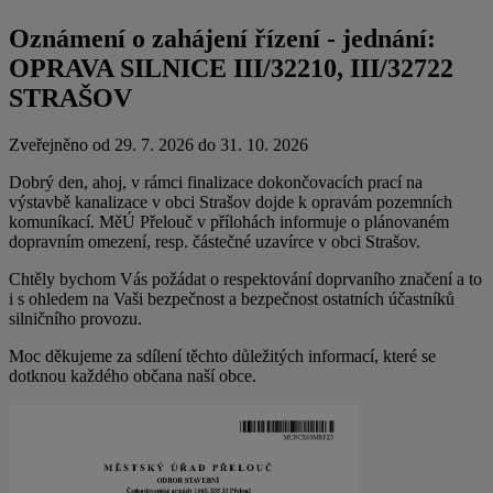
Oznámení o zahájení řízení - jednání:
OPRAVA SILNICE III/32210, III/32722
STRAŠOV
Zveřejněno od 29. 7. 2026 do 31. 10. 2026
Dobrý den, ahoj, v rámci finalizace dokončovacích prací na
výstavbě kanalizace v obci Strašov dojde k opravám pozemních
komuníkací. MěÚ Přelouč v přílohách informuje o plánovaném
dopravním omezení, resp. částečné uzavírce v obci Strašov.
Chtěly bychom Vás požádat o respektování doprvaního značení a to
i s ohledem na Vaši bezpečnost a bezpečnost ostatních účastníků
silničního provozu.
Moc děkujeme za sdílení těchto důležitých informací, které se
dotknou každého občana naší obce.